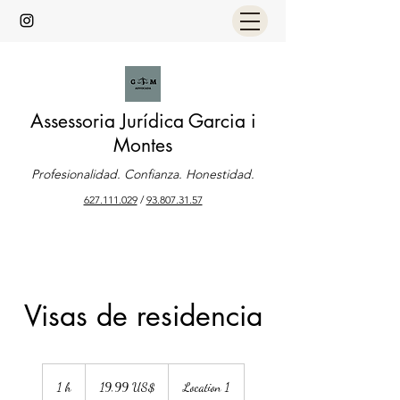
Assessoria Jurídica Garcia i
Montes
Profesionalidad. Confianza. Honestidad.
627.111.029
/
93.807.31.57
Visas de residencia
19,99
dólares
1 h
1
19,99 US$
Location 1
estadounidenses