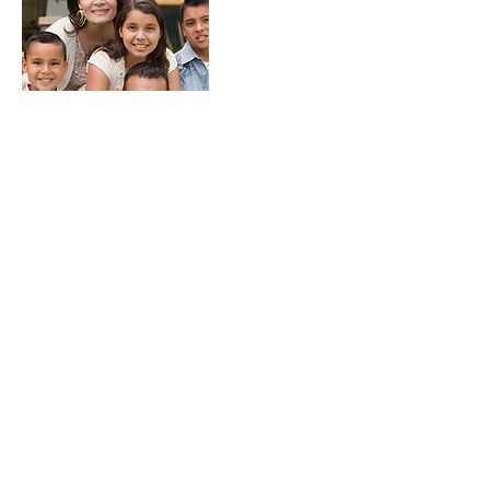
Datos de contacto
Assessoria Jurídica García i Montes, Carrer de Nàpols,
Sabadell, España
627.111.029
/
93.807.31.57
©2020 por Assessoria Jurídica Garcia i Montes. Creada