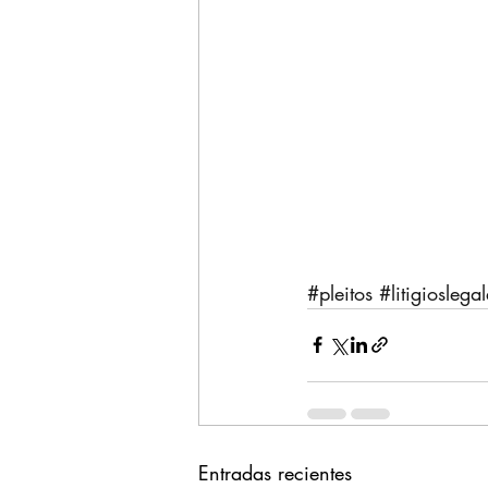
#pleitos
#litigioslegal
Entradas recientes